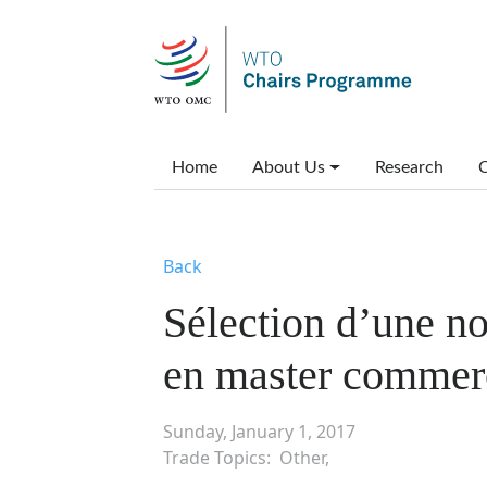
Skip to main content
Main menu
Home
About Us
Research
C
Back
Sélection d’une n
en master commerc
Sunday, January 1, 2017
Trade Topics
Other