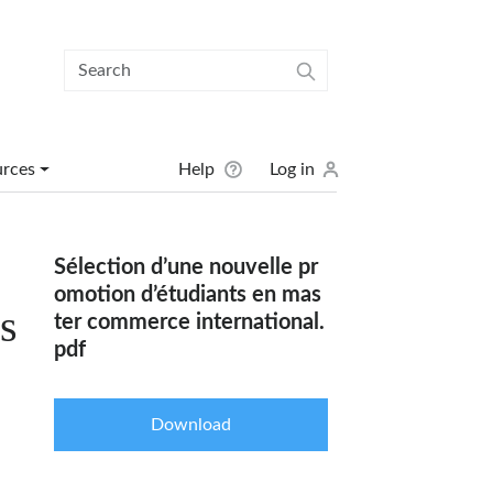
User menu
urces
Help
Log in
Sélection d’une nouvelle pr
omotion d’étudiants en mas
s
ter commerce international.
pdf
Download