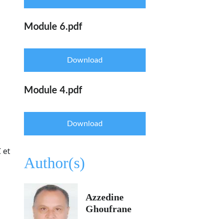
Module 6.pdf
Download
Module 4.pdf
Download
 et
Module 7.pdf
Author(s)
Download
Azzedine
Ghoufrane
Module 8.pdf