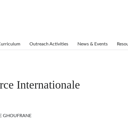
urriculum
Outreach Activities
News & Events
Reso
e Internationale
NE GHOUFRANE