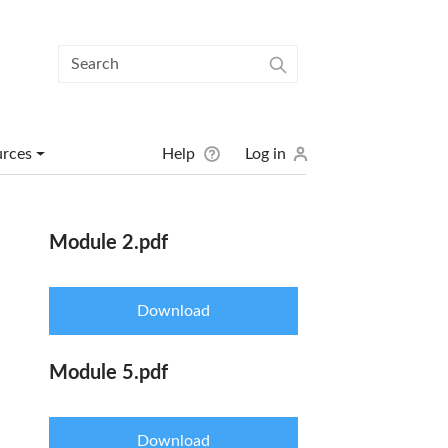
User menu
urces
Help
Log in
Module 2.pdf
Download
Module 5.pdf
Download