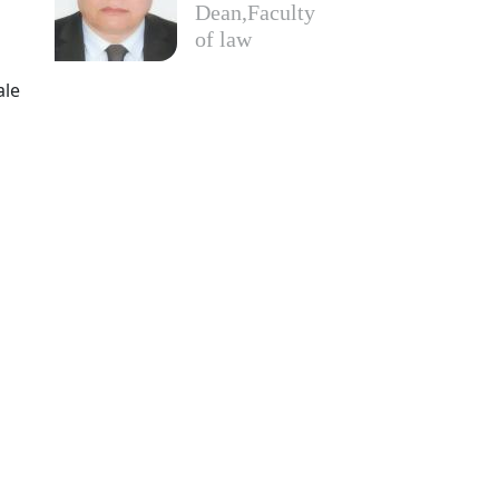
Dean,Faculty
of law
Download
ale
Module 9.pdf
Download
Module 3.pdf
Download
Module 10.pdf