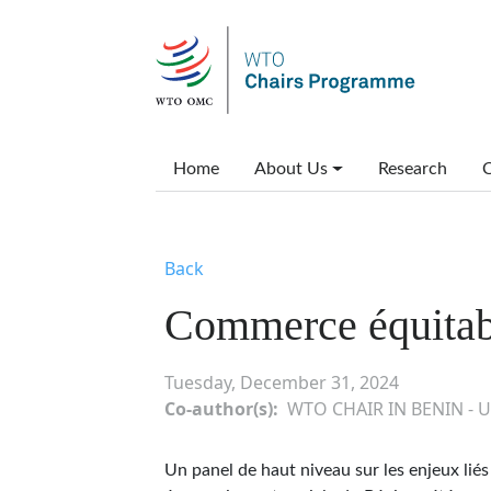
Skip to main content
Main menu
Home
About Us
Research
C
Back
Commerce équitab
Tuesday, December 31, 2024
Co-author(s)
WTO CHAIR IN BENIN - 
Un panel de haut niveau sur les enjeux lié