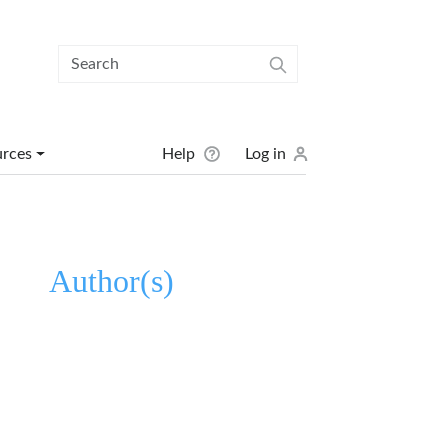
User menu
urces
Help
Log in
Author(s)