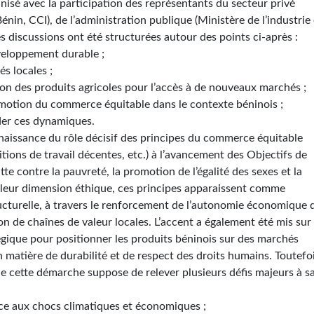
nisé avec la participation des représentants du secteur privé
in, CCI), de l’administration publique (Ministère de l’industrie 
 discussions ont été structurées autour des points ci-après :
veloppement durable ;
s locales ;
ation des produits agricoles pour l’accès à de nouveaux marchés ;
promotion du commerce équitable dans le contexte béninois ;
ider ces dynamiques.
naissance du rôle décisif des principes du commerce équitable
itions de travail décentes, etc.) à l’avancement des Objectifs de
te contre la pauvreté, la promotion de l’égalité des sexes et la
 leur dimension éthique, ces principes apparaissent comme
ucturelle, à travers le renforcement de l’autonomie économique 
on de chaînes de valeur locales. L’accent a également été mis sur 
égique pour positionner les produits béninois sur des marchés
 matière de durabilité et de respect des droits humains. Toutefoi
 de cette démarche suppose de relever plusieurs défis majeurs à s
face aux chocs climatiques et économiques ;