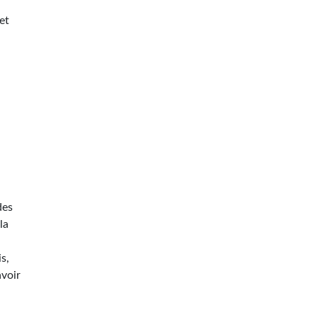
et
des
la
s,
avoir