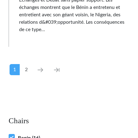
Echanges et Débat sans papier support: Les
échanges montrent que le Bénin a entretenu et
entretient avec son géant voisin, le Nigeria, des
relations d&#039;opportunité. Les conséquences
de ce type…
Pagination
Current page
Page
Next page
Last page
1
2
Chairs
Benin
(16)